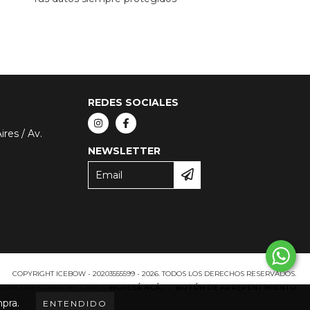
REDES SOCIALES
res / Av.
NEWSLETTER
COPYRIGHT ICEBOW - 20203555599 - 2026. TODOS LOS DERECHOS RESERVADOS.
NSUMIDORES. PARA RECLAMOS
INGRESÁ ACÁ.
/
BOTÓN DE ARREPENTIMIENTO
mpra.
ENTENDIDO