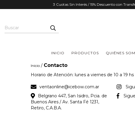
3 Cuotas Sin Interés / 15% Descuento con Trans
INICIO
PRODUCTOS
QUIÉNES SO
Contacto
/
Inicio
Horario de Atención: lunes a viernes de 10 a 19 hs
ventaonline@icebow.com.ar
Sig
Belgrano 447, San Isidro, Pcia. de
Sigu
Buenos Aires / Av. Santa Fé 1231,
Retiro, C.A.B.A.