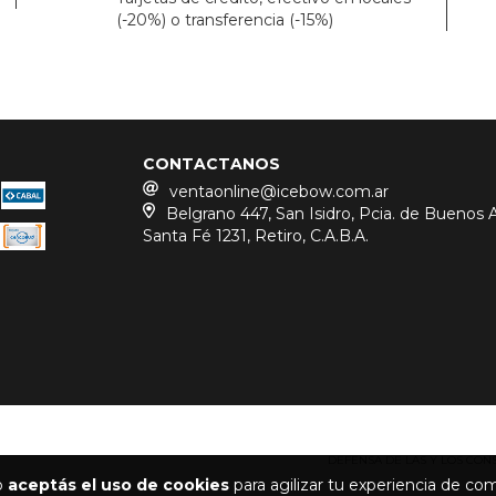
(-20%) o transferencia (-15%)
CONTACTANOS
ventaonline@icebow.com.ar
Belgrano 447, San Isidro, Pcia. de Buenos Ai
Santa Fé 1231, Retiro, C.A.B.A.
DEFENSA DE LAS Y LOS CO
io
aceptás el uso de cookies
para agilizar tu experiencia de co