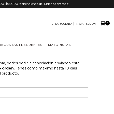
.000-$65.000 (dependiendo del lugar de entrega)
0
CREAR CUENTA
INICIAR SESIÓN
REGUNTAS FRECUENTES
MAYORISTAS
pra, podés pedir la cancelación enviando este
 orden.
Tenés como máximo hasta 10 días
l producto.