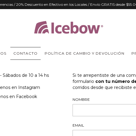
ferencias / 20% Descuento en Efectivo en los Locales / Envío GRATIS desde $55
MOS
CONTACTO
POLÍTICA DE CAMBIO Y DEVOLUCIÓN
P
 - Sábados de 10 a 14 hs
Si te arrepentiste de una com
formulario
con tu número de
uenos en Instagram
corridos desde que recibiste e
enos en Facebook
NOMBRE
EMAIL