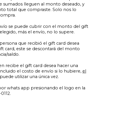
ue sumados lleguen al monto deseado, y
to total que compraste. Solo nos lo
 compra.
vío se puede cubrir con el monto del gift
legido, más el envío, no lo supere.
 persona que recibió el gift card desea
t card, este se descontará del monto
cia/saldo.
en recibe el gift card desea hacer una
incluido el costo de envío si lo hubiere,
el
puede utilizar una única vez.
por whats app presionando el logo en la
-0112.