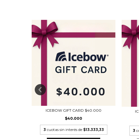
ICEBOW GIFT CARD $40.000
50.000
I
$40.000
3
cuotas sin interés de
$13.333,33
0.000
3
c