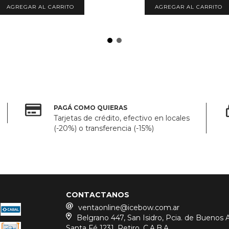
PAGÁ COMO QUIERAS
Tarjetas de crédito, efectivo en locales
(-20%) o transferencia (-15%)
CONTACTANOS
ventaonline@icebow.com.ar
Belgrano 447, San Isidro, Pcia. de Buenos Ai
Santa Fé 1231, Retiro, C.A.B.A.