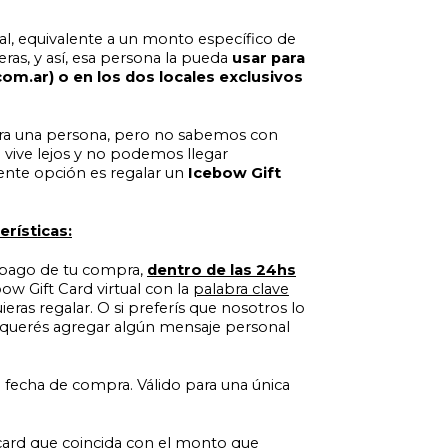
ual, equivalente a un monto específico de
eras, y así, esa persona la pueda
usar para
m.ar) o en los dos locales exclusivos
ara una persona, pero no sabemos con
 o vive lejos y no podemos llegar
lente opción es regalar un
Icebow Gift
erísticas:
 pago de tu compra,
dentro de las 24hs
ow Gift Card virtual con la
palabra clave
ieras regalar. O si preferís que nosotros lo
i querés agregar algún mensaje personal
a fecha de compra. Válido para una única
 card que coincida con el monto que