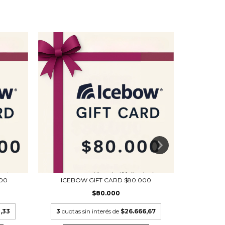
00
ICEB
ICEBOW GIFT CARD $80.000
$80.000
,33
3
cuot
3
cuotas sin interés de
$26.666,67