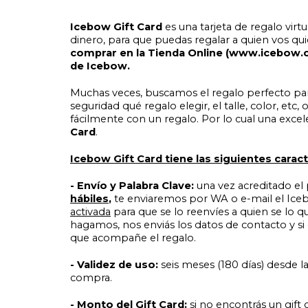
Icebow Gift Card
es una tarjeta de regalo virt
dinero, para que puedas regalar a quien vos qui
comprar en la Tienda Online (www.icebow.co
de Icebow.
Muchas veces, buscamos el regalo perfecto p
seguridad qué regalo elegir, el talle, color, etc,
fácilmente con un regalo. Por lo cual una exce
Card
.
Icebow Gift Card tiene las siguientes caract
- Envío y Palabra Clave:
una vez acreditado el
hábiles
,
te enviaremos por WA o e-mail el Iceb
activada
para que se lo reenvíes a quien se lo qu
hagamos, nos enviás los datos de contacto y s
que acompañe el regalo.
- Validez de uso:
seis meses (180 días) desde l
compra.
- Monto del Gift Card:
si no encontrás un gift