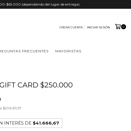
.000-$65.000 (dependiendo del lugar de entrega)
0
CREAR CUENTA
INICIAR SESIÓN
REGUNTAS FRECUENTES
MAYORISTAS
GIFT CARD $250.000
0
os
$206.611,57
N INTERÉS DE
$41.666,67