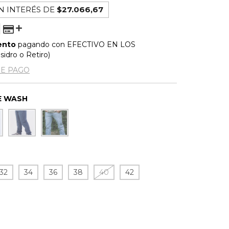
N INTERÉS DE
$27.066,67
ento
pagando con EFECTIVO EN LOS
idro o Retiro)
DE PAGO
E WASH
32
34
36
38
40
42