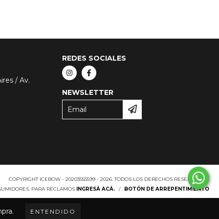
REDES SOCIALES
res / Av.
NEWSLETTER
COPYRIGHT ICEBOW - 20203555599 - 2026. TODOS LOS DERECHOS RESERVADOS.
NSUMIDORES. PARA RECLAMOS
INGRESÁ ACÁ.
/
BOTÓN DE ARREPENTIMIENTO
mpra.
ENTENDIDO