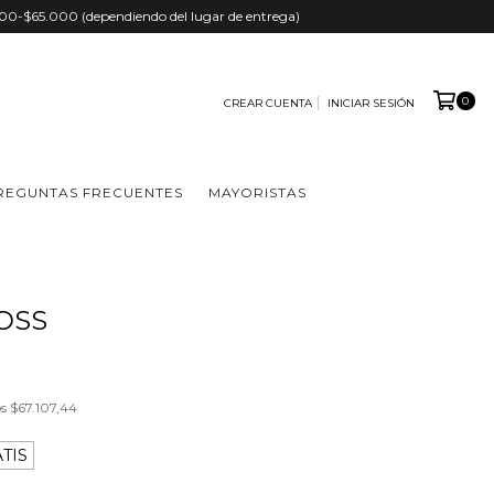
.000-$65.000 (dependiendo del lugar de entrega)
0
CREAR CUENTA
INICIAR SESIÓN
REGUNTAS FRECUENTES
MAYORISTAS
OSS
os
$67.107,44
TIS