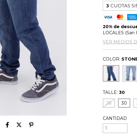
3
CUOTAS SI
20% de descu
LOCALES (San Is
VER MEDIOS 
COLOR:
STON
TALLE:
30
28
30
CANTIDAD